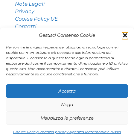
Note Legali
Privacy
Cookie Policy UE
Contatti
Gestisci Consenso Cookie
Per fornire le migliori esperienze, utilizziamo tecnologie come i
Contatti:
cookie per memorizzare e/o accedere alle informazioni del
dispositivo. Il consenso a queste tecnologie ci permetterà di
elaborare dati come il comportamento di navigazione o ID unici su
questo sito. Non acconsentire o ritirare il consenso può influire
011 9531768 [Torino]
negativamente su alcune caratteristiche e funzioni.
02 80896406 [Milano]
agenzia.marianna@gmail.com
Accetta
Nega
|
|
Visualizza le preferenze
Smp1
Smp2
Google Smp
© 2026 Agenzia Marianna
• Creato con
GeneratePress
Cookie Policy
Garanzia privacy Agenzia Matrimoniale russia