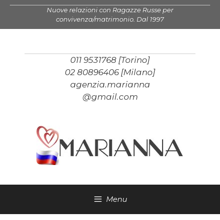
Vai
Nuove relazioni con Ragazze Russe per
al
convivenza/matrimonio. Dal 1997
contenuto
011 9531768 [Torino]
02 80896406 [Milano]
agenzia.marianna
@gmail.com
Menu