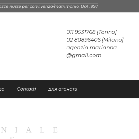
azze Russe per convivenza/matrimonio. Dal 1997
011 9531768 [Torino]
02 80896406 [Milano]
agenzia.marianna
@gmail.com
ze
Contatti
для агенств
NIALE