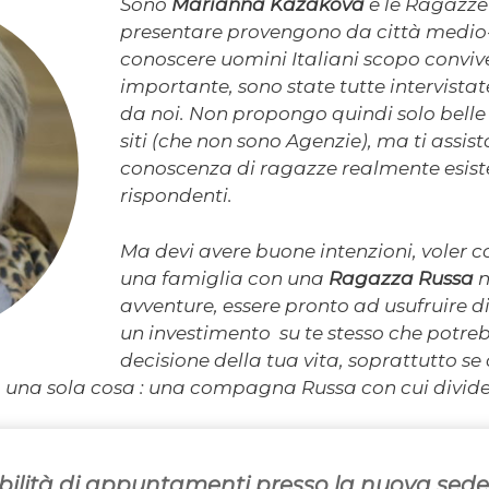
Sono
Marianna Kazakova
e le Ragazze 
presentare provengono da città medio-
conoscere uomini Italiani scopo convi
importante, sono state tutte intervistat
da noi. Non propongo quindi solo belle
siti (che non sono Agenzie), ma ti assis
conoscenza di ragazze realmente esiste
rispondenti.
Ma devi avere buone intenzioni, voler cos
una famiglia con una
Ragazza Russa
n
avventure, essere pronto ad usufruire d
un investimento su te stesso che potreb
decisione della tua vita, soprattutto se
una sola cosa : una compagna Russa con cui dividere 
ilità di appuntamenti presso la nuova sede