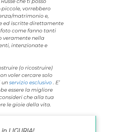
Russe che ti posso
piccole, vorrebbero
venza/matrimonio e,
e ed iscritte direttamente
 foto come fanno tanti
to veramente nella
nti, intenzionate e
truire (o ricostruire)
on voler cercare solo
i un
servizio esclusivo
. E’
be essere la migliore
 consideri che alla tua
le gioie della vita.
 in LIGURIA!