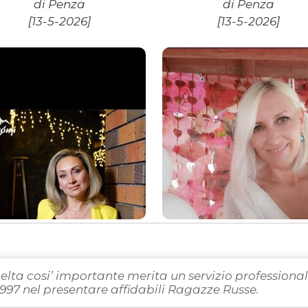
di Penza
di Penza
[13-5-2026]
[13-5-2026]
celta cosi’ importante merita un servizio professiona
997 nel presentare affidabili Ragazze Russe.