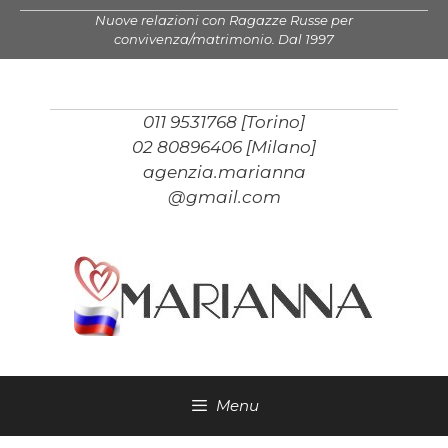
Vai
Nuove relazioni con Ragazze Russe per
al
convivenza/matrimonio. Dal 1997
contenuto
011 9531768 [Torino]
02 80896406 [Milano]
agenzia.marianna
@gmail.com
Menu