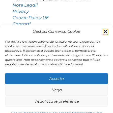
Note Legali
Privacy
Cookie Policy UE
Contatti
Gestisci Consenso Cookie
Per fornire le migliori esperienze, utilizziamo tecnologie come i
Contatti:
cookie per memorizzare e/o accedere alle informazioni del
dispositivo. Il consenso a queste tecnologie ci permetterà di
elaborare dati come il comportamento di navigazione o ID unici su
questo sito. Non acconsentire o ritirare il consenso può influire
011 9531768 [Torino]
negativamente su alcune caratteristiche e funzioni.
02 80896406 [Milano]
agenzia.marianna@gmail.com
Accetta
Nega
|
|
Visualizza le preferenze
Smp1
Smp2
Google Smp
© 2026 Agenzia Marianna
• Creato con
GeneratePress
Cookie Policy
Garanzia privacy Agenzia Matrimoniale russia