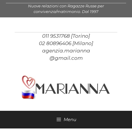
Vai
Nuove relazioni con Ragazze Russe per
al
convivenza/matrimonio. Dal 1997
contenuto
011 9531768 [Torino]
02 80896406 [Milano]
agenzia.marianna
@gmail.com
Menu