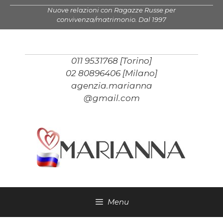
Vai
Nuove relazioni con Ragazze Russe per
al
convivenza/matrimonio. Dal 1997
contenuto
011 9531768 [Torino]
02 80896406 [Milano]
agenzia.marianna
@gmail.com
Menu