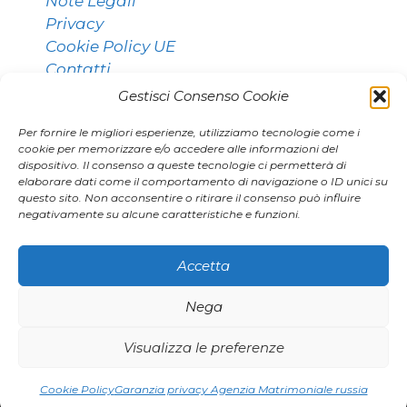
Note Legali
Privacy
Cookie Policy UE
Contatti
Gestisci Consenso Cookie
Per fornire le migliori esperienze, utilizziamo tecnologie come i
Contatti:
cookie per memorizzare e/o accedere alle informazioni del
dispositivo. Il consenso a queste tecnologie ci permetterà di
elaborare dati come il comportamento di navigazione o ID unici su
questo sito. Non acconsentire o ritirare il consenso può influire
011 9531768 [Torino]
negativamente su alcune caratteristiche e funzioni.
02 80896406 [Milano]
agenzia.marianna@gmail.com
Accetta
Nega
|
|
Visualizza le preferenze
Smp1
Smp2
Google Smp
© 2026 Agenzia Marianna
• Creato con
GeneratePress
Cookie Policy
Garanzia privacy Agenzia Matrimoniale russia