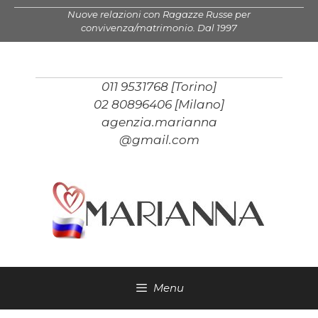
Vai
Nuove relazioni con Ragazze Russe per
al
convivenza/matrimonio. Dal 1997
contenuto
011 9531768 [Torino]
02 80896406 [Milano]
agenzia.marianna
@gmail.com
Menu