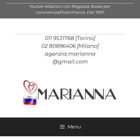
Vai
Nuove relazioni con Ragazze Russe per
al
convivenza/matrimonio. Dal 1997
contenuto
011 9531768 [Torino]
02 80896406 [Milano]
agenzia.marianna
@gmail.com
Menu