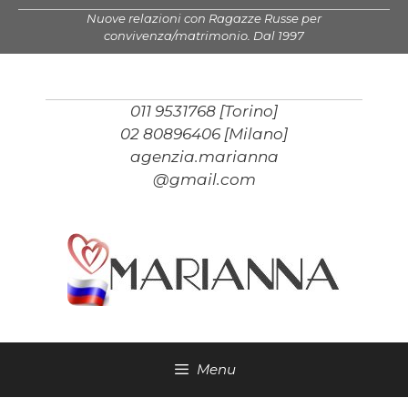
Vai
Nuove relazioni con Ragazze Russe per
al
convivenza/matrimonio. Dal 1997
contenuto
011 9531768 [Torino]
02 80896406 [Milano]
agenzia.marianna
@gmail.com
Menu