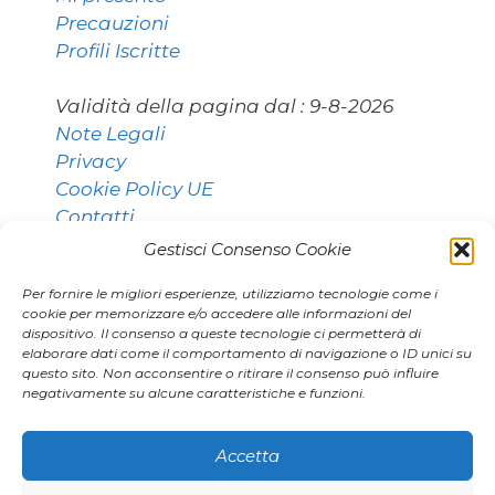
Precauzioni
Profili Iscritte
Validità della pagina dal :
9-8-2026
Note Legali
Privacy
Cookie Policy UE
Contatti
Gestisci Consenso Cookie
Per fornire le migliori esperienze, utilizziamo tecnologie come i
Contatti:
cookie per memorizzare e/o accedere alle informazioni del
dispositivo. Il consenso a queste tecnologie ci permetterà di
elaborare dati come il comportamento di navigazione o ID unici su
questo sito. Non acconsentire o ritirare il consenso può influire
011 9531768 [Torino]
negativamente su alcune caratteristiche e funzioni.
02 80896406 [Milano]
agenzia.marianna@gmail.com
Accetta