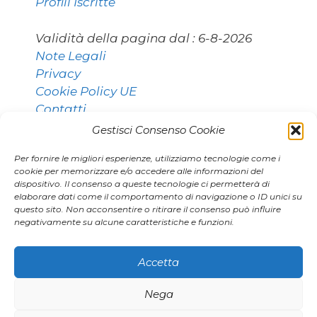
Profili Iscritte
Validità della pagina dal :
6-8-2026
Note Legali
Privacy
Cookie Policy UE
Contatti
Gestisci Consenso Cookie
Per fornire le migliori esperienze, utilizziamo tecnologie come i
Contatti:
cookie per memorizzare e/o accedere alle informazioni del
dispositivo. Il consenso a queste tecnologie ci permetterà di
elaborare dati come il comportamento di navigazione o ID unici su
questo sito. Non acconsentire o ritirare il consenso può influire
011 9531768 [Torino]
negativamente su alcune caratteristiche e funzioni.
02 80896406 [Milano]
agenzia.marianna@gmail.com
Accetta
Nega