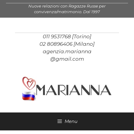
Vai
Nuove relazioni con Ragazze Russe per
al
convivenza/matrimonio. Dal 1997
contenuto
011 9531768 [Torino]
02 80896406 [Milano]
agenzia.marianna
@gmail.com
Menu