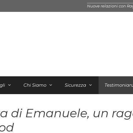
Nuove relazioni con Ra
gli
Chi Siamo
Sicurezza
Testimonian
a di Emanuele, un raga
rod