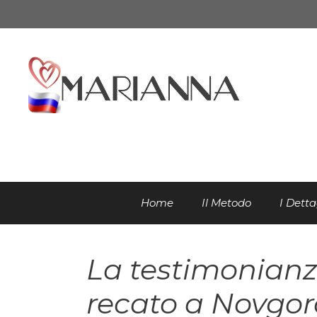
Vai
al
contenuto
Home
Il Metodo
I Detta
La testimonianz
recato a Novgo