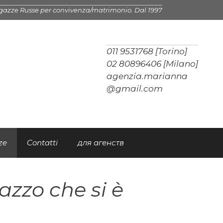
gazze Russe per convivenza/matrimonio. Dal 1997
011 9531768 [Torino]
02 80896406 [Milano]
agenzia.marianna
@gmail.com
ze
Contatti
для агенств
zzo che si è