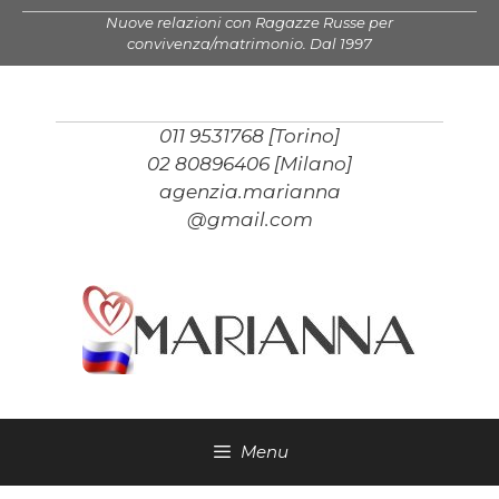
Vai
Nuove relazioni con Ragazze Russe per
al
convivenza/matrimonio. Dal 1997
contenuto
011 9531768 [Torino]
02 80896406 [Milano]
agenzia.marianna
@gmail.com
Menu