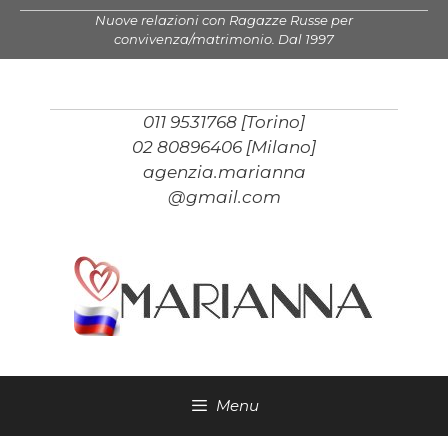
Vai
Nuove relazioni con Ragazze Russe per
al
convivenza/matrimonio. Dal 1997
contenuto
011 9531768 [Torino]
02 80896406 [Milano]
agenzia.marianna
@gmail.com
Menu