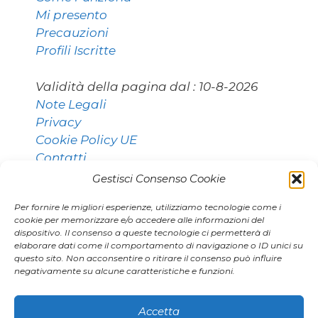
Mi presento
Precauzioni
Profili Iscritte
Validità della pagina dal :
10-8-2026
Note Legali
Privacy
Cookie Policy UE
Contatti
Gestisci Consenso Cookie
Per fornire le migliori esperienze, utilizziamo tecnologie come i
Contatti:
cookie per memorizzare e/o accedere alle informazioni del
dispositivo. Il consenso a queste tecnologie ci permetterà di
elaborare dati come il comportamento di navigazione o ID unici su
questo sito. Non acconsentire o ritirare il consenso può influire
011 9531768 [Torino]
negativamente su alcune caratteristiche e funzioni.
02 80896406 [Milano]
agenzia.marianna@gmail.com
Accetta