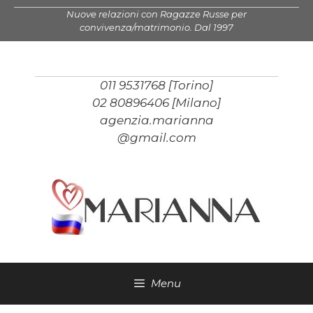
Vai
Nuove relazioni con Ragazze Russe per
al
convivenza/matrimonio. Dal 1997
contenuto
011 9531768 [Torino]
02 80896406 [Milano]
agenzia.marianna
@gmail.com
Menu