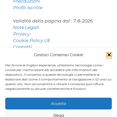
Precauzioni
Profili Iscritte
Validità della pagina dal :
7-8-2026
Note Legali
Privacy
Cookie Policy UE
Contatti
Gestisci Consenso Cookie
Per fornire le migliori esperienze, utilizziamo tecnologie come i
Contatti:
cookie per memorizzare e/o accedere alle informazioni del
dispositivo. Il consenso a queste tecnologie ci permetterà di
elaborare dati come il comportamento di navigazione o ID unici su
questo sito. Non acconsentire o ritirare il consenso può influire
011 9531768 [Torino]
negativamente su alcune caratteristiche e funzioni.
02 80896406 [Milano]
agenzia.marianna@gmail.com
Accetta
Nega