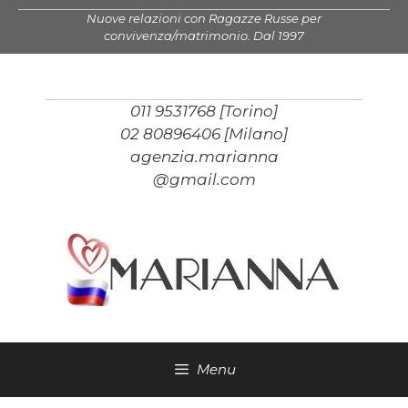
Vai
Nuove relazioni con Ragazze Russe per
al
convivenza/matrimonio. Dal 1997
contenuto
011 9531768 [Torino]
02 80896406 [Milano]
agenzia.marianna
@gmail.com
Menu