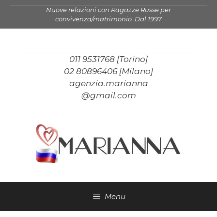
Vai
Nuove relazioni con Ragazze Russe per
al
convivenza/matrimonio. Dal 1997
contenuto
011 9531768 [Torino]
02 80896406 [Milano]
agenzia.marianna
@gmail.com
Menu