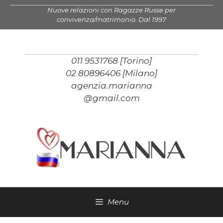
Vai
Nuove relazioni con Ragazze Russe per
al
convivenza/matrimonio. Dal 1997
contenuto
011 9531768 [Torino]
02 80896406 [Milano]
agenzia.marianna
@gmail.com
Menu