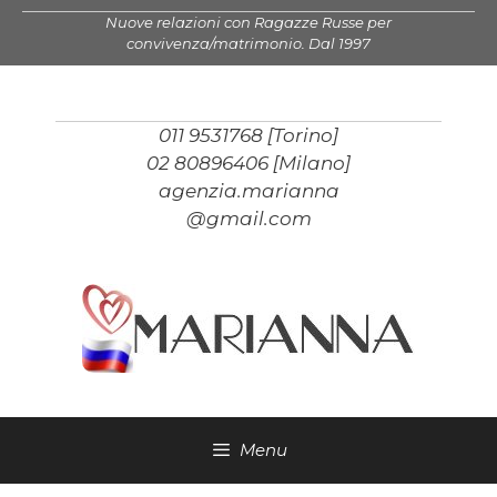
Vai
Nuove relazioni con Ragazze Russe per
al
convivenza/matrimonio. Dal 1997
contenuto
011 9531768 [Torino]
02 80896406 [Milano]
agenzia.marianna
@gmail.com
Menu