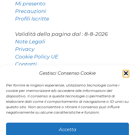
Mi presento
Precauzioni
Profili Iscritte
Validità della pagina dal :
8-8-2026
Note Legali
Privacy
Cookie Policy UE
Contatti
Gestisci Consenso Cookie
Per fornire le migliori esperienze, utilizziamo tecnologie come i
Contatti:
cookie per memorizzare e/o accedere alle informazioni del
dispositivo. Il consenso a queste tecnologie ci permetterà di
elaborare dati come il comportamento di navigazione o ID unici su
questo sito. Non acconsentire o ritirare il consenso può influire
011 9531768 [Torino]
negativamente su alcune caratteristiche e funzioni.
02 80896406 [Milano]
agenzia.marianna@gmail.com
Accetta