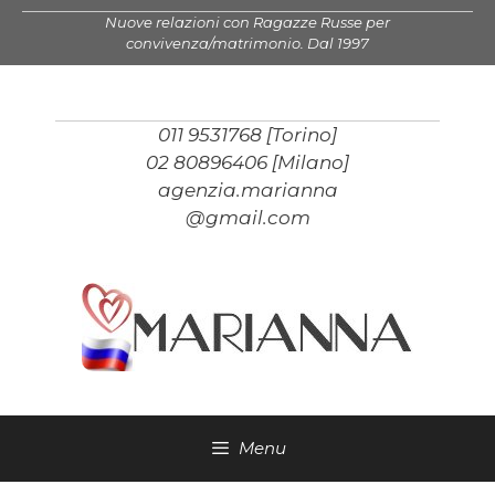
Vai
Nuove relazioni con Ragazze Russe per
al
convivenza/matrimonio. Dal 1997
contenuto
011 9531768 [Torino]
02 80896406 [Milano]
agenzia.marianna
@gmail.com
Menu