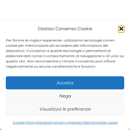
27 giugno 2008 16.40 Carlo –> Jana
Gestisci Consenso Cookie
Per fornire le migliori esperienze, utilizziamo tecnologie come i
I forgot this :
cookie per memorizzare e/o accedere alle informazioni del
My phone number is : 340*******22
dispositivo. Il consenso a queste tecnologie ci permetterà di
elaborare dati come il comportamento di navigazione o ID unici su
Please call me, i want to hear from
questo sito. Non acconsentire o ritirare il consenso può influire
your voice !!
negativamente su alcune caratteristiche e funzioni.
Carlo
Accetta
Ho dimenticato questo :
Nega
Il mio numero di telfono è : 340*******22
Chiamami, voglio sentire la tua voce !!
Visualizza le preferenze
Carlo
Cookie Policy
Garanzia privacy Agenzia Matrimoniale russia
Bene siamo quasi all’epilogo, sembra. Ecco