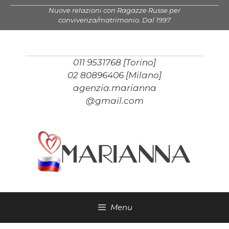
Vai
Nuove relazioni con Ragazze Russe per
al
convivenza/matrimonio. Dal 1997
contenuto
011 9531768 [Torino]
02 80896406 [Milano]
agenzia.marianna
@gmail.com
Menu