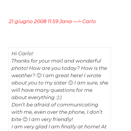
21 giugno 2008 11.59 Jana —> Carlo
Hi Carlo!
Thanks for your mail and wonderful
photo! How are you today? How is the
weather? 🙂 I am great here! I wrote
about you to my sister 🙂 I am sure, she
will have many questions for me
about everything :):)
Don’t be afraid of communicating
with me, even over the phone, I don’t
bite 🙂 I am very friendly!
I am very glad I am finally at home! At