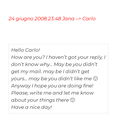
24 giugno 2008 23.48 Jana –> Carlo
Hello Carlo!
How are you? I haven’t got your reply, I
don’t know why… May be you didn’t
get my mail. may be I didn’t get
yours… may be you didn’t like me 🙂
Anyway I hope you are doing fine!
Please, write me and let me know
about your things there 🙂
Have a nice day!