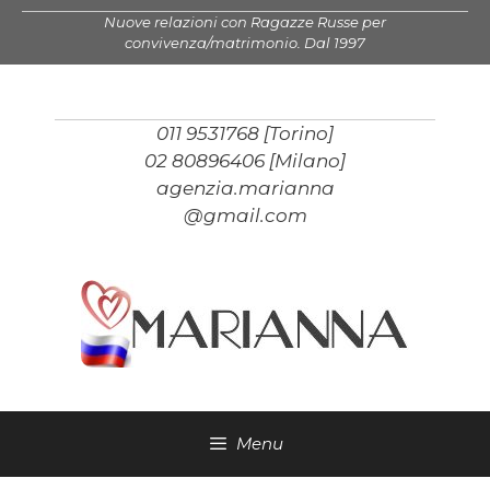
Vai
Nuove relazioni con Ragazze Russe per
al
convivenza/matrimonio. Dal 1997
contenuto
011 9531768 [Torino]
02 80896406 [Milano]
agenzia.marianna
@gmail.com
Menu