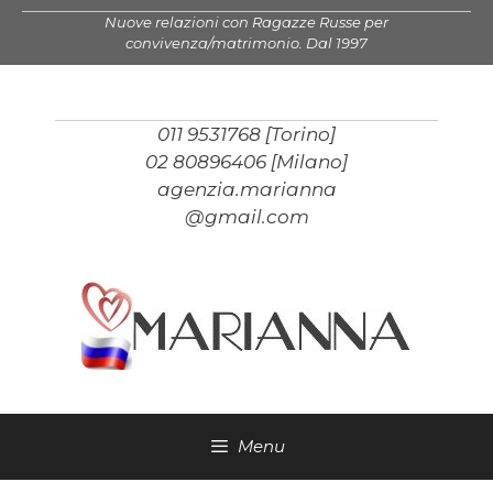
Vai
Nuove relazioni con Ragazze Russe per
al
convivenza/matrimonio. Dal 1997
contenuto
011 9531768 [Torino]
02 80896406 [Milano]
agenzia.marianna
@gmail.com
Menu