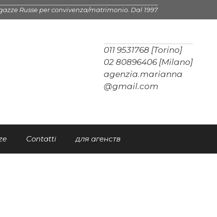
gazze Russe per convivenza/matrimonio. Dal 1997
011 9531768 [Torino]
02 80896406 [Milano]
agenzia.marianna
@gmail.com
ze
Contatti
для агенств