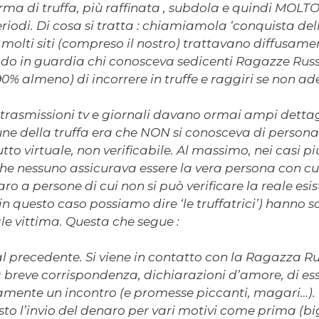
ma di truffa, più raffinata , subdola e quindi MOLTO
riodi. Di cosa si tratta : chiamiamola ‘conquista dell
olti siti (compreso il nostro) trattavano diffusa
o in guardia chi conosceva sedicenti Ragazze Russe
90% almeno) di incorrere in truffe e raggiri se non 
 trasmissioni tv e giornali davano ormai ampi dettag
une della truffa era che NON si conosceva di persona 
tto virtuale, non verificabile. Al massimo, nei casi più
e nessuno assicurava essere la vera persona con cui
ro a persone di cui non si può verificare la reale esis
n questo caso possiamo dire ‘le truffatrici’) hanno 
le vittima. Questa che segue :
al precedente. Si viene in contatto con la Ragazza Rus
a breve corrispondenza, dichiarazioni d’amore, di esser
tamente un incontro (e promesse piccanti, magari…).
o l’invio del denaro per vari motivi come prima (bigl