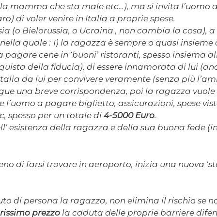
, la mamma che sta male etc…), ma si invita l’uomo
) di voler venire in Italia a proprie spese.
a (o Bielorussia, o Ucraina , non cambia la cosa), a 
 nella quale : 1) la ragazza è sempre o quasi insiem
i fa pagare cene in ‘buoni’ ristoranti, spesso insiema 
quista della fiducia), di essere innamorata di lui (
in Italia da lui per convivere veramente (senza più l’am
segue una breve corrispondenza, poi la ragazza vuol
nce l’uomo a pagare biglietto, assicurazioni, spese vis
, spesso per un totale di
4-5000 Euro
.
’ esistenza della ragazza e della sua buona fede (in 
di farsi trovare in aeroporto, inizia una nuova ‘sto
iuto di persona la ragazza, non elimina il rischio se 
rissimo prezzo
la caduta delle proprie barriere dife