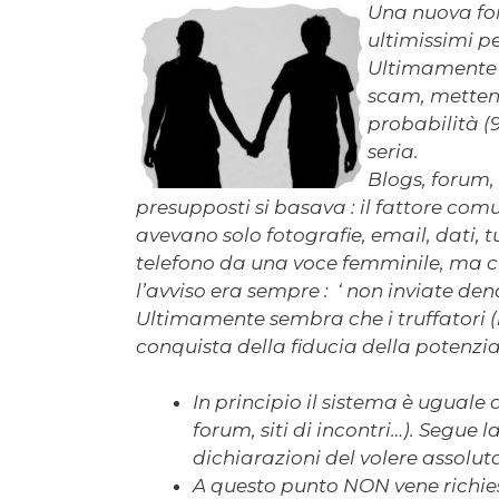
Una nuova for
ultimissimi pe
Ultimamente m
scam, mettend
probabilità (
seria.
Blogs, forum,
presupposti si basava : il fattore com
avevano solo fotografie, email, dati, tu
telefono da una voce femminile, ma ch
l’avviso era sempre : ‘ non inviate dena
Ultimamente sembra che i truffatori (i
conquista della fiducia della potenzia
In principio il sistema è uguale 
forum, siti di incontri…). Segue l
dichiarazioni del volere assolu
A questo punto NON vene richiest