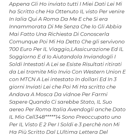
Appena Gli Ho inviato tutti I Miei Dati Lei Mi
ha Scritto che Ha Ottenuto IL visto Per venire
In Ialia Qui A Roma Da Me E che Si era
Innammorata Di Me Senza Che Io Gli Abbia
Mai Fatto Una Richiesta Di Conoscerla
Comunque Poi Mi Ha Detto Che gli servivono
700 Euro Per IL Viaggio,LAssicurazione Ed IL
Soggiorno E d Io Aiutandola Inviandogli I
Soldi Intestati A Lei se Esiste Risultati ritirati
da Lei tramite Mio Invio Con Western Union E
con MTCN A Lei intestato In dollari Ed In 3
giorni Inviati Lei che Poi Mi Ha scritto che
Andava A Mosca Da vidnoe Per Farmi
Sapere Quando Ci sarebbe Stato, IL Suo
aereo Per Roma Italia Avendogli anche Dato
IL Mio Cell348*****14 Sono Preoccupato uno
Per IL Visto E 2 Per I Soldi e 3 perchè non Mi
Ha Più Scritto Dal LUltima Lettera Del