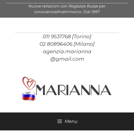
Vai
Nuove relazioni con Ragazze Russe per
al
convivenza/matrimonio. Dal 1997
contenuto
011 9531768 [Torino]
02 80896406 [Milano]
agenzia.marianna
@gmail.com
Menu