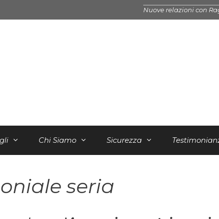
Nuove relazioni con Ra
gli
Chi Siamo
Sicurezza
Testimonian
niale seria