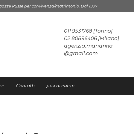
gazze Russe per convivenza/matrimonio. Dal 1997
011 9531768 [Torino]
02 80896406 [Milano]
agenzia.marianna
@gmail.com
ze
Contatti
для агенств