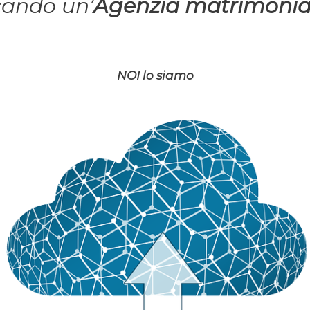
cando un’
Agenzia matrimonial
NOI lo siamo