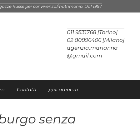
gazze Russe per convivenza/matrimonio. Dal 1997
011 9531768 [Torino]
02 80896406 [Milano]
agenzia.marianna
@gmail.com
ze
Contatti
для агенств
oburgo senza