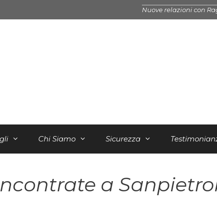
Nuove relazioni con Ra
gli
Chi Siamo
Sicurezza
Testimonian
ncontrate a Sanpietr