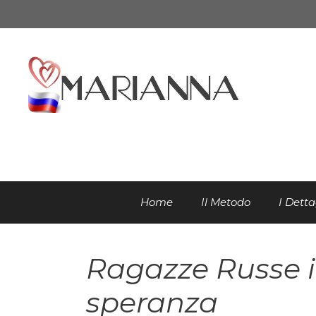
Vai
al
contenuto
Home
Il Metodo
I Detta
Ragazze Russe i
speranza