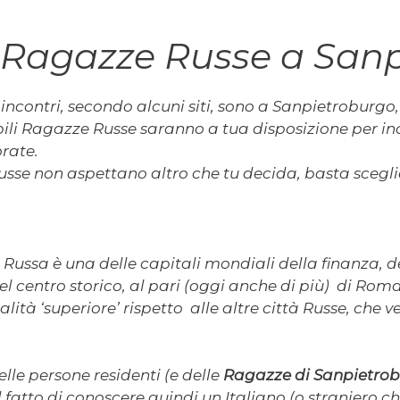
 Ragazze Russe a San
di incontri, secondo alcuni siti, sono a Sanpietroburgo,
ili Ragazze Russe saranno a tua disposizione per inc
rate.
sse non aspettano altro che tu decida, basta scegli
 Russa è una delle capitali mondiali della finanza, d
el centro storico, al pari (oggi anche di più) di Roma
ità ‘superiore’ rispetto alle altre città Russe, che v
le persone residenti (e delle
Ragazze di Sanpietro
l fatto di conoscere quindi un Italiano (o straniero c