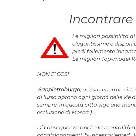
Incontrare
Le m
igliori possibilità 
elegantissime e disponib
piedi follemente innamo
Le migliori Top-model Ru
NON E’ COSI’
Sanpietroburgo
, questa enorme città
di lusso aprono ogni giorno nelle vie d
sempre, in questa città vige una mental
esclusione di Mosca ).
Di conseguenza anche la mentalità del
condizionamenti ‘business oriented’. I