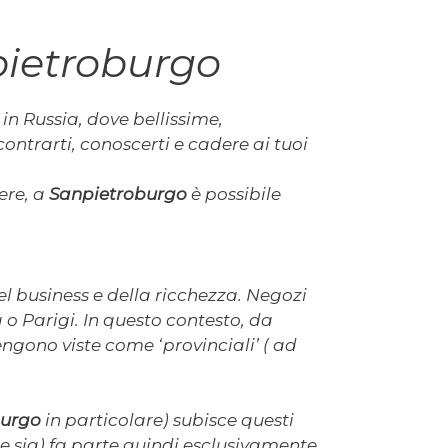
pietroburgo
 in Russia, dove bellissime,
ontrarti, conoscerti e cadere ai tuoi
ere, a
Sanpietroburgo
è possibile
el business e della ricchezza. Negozi
 o Parigi. In questo contesto, da
engono viste come ‘provinciali’ ( ad
burgo
in particolare) subisce questi
he sia) fa parte quindi esclusivamente