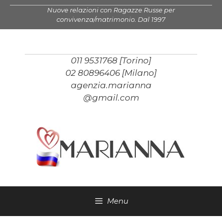
Vai
Nuove relazioni con Ragazze Russe per
al
convivenza/matrimonio. Dal 1997
contenuto
011 9531768 [Torino]
02 80896406 [Milano]
agenzia.marianna
@gmail.com
Menu