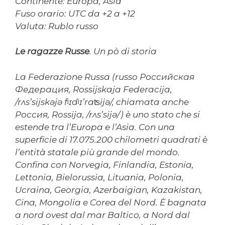
Continente: Europa, Asia
Fuso orario: UTC da +2 a +12
Valuta: Rublo russo
Le ragazze Russe
. Un pò di storia
La Federazione Russa (russo Российская
Федерация, Rossijskaja Federacija,
/rʌs’sijskəjə fʲɪdʲɪ’raʦijə/, chiamata anche
Россия, Rossija, /rʌs’sijə/) è uno stato che si
estende tra l’Europa e l’Asia. Con una
superficie di 17.075.200 chilometri quadrati è
l’entità statale più grande del mondo.
Confina con Norvegia, Finlandia, Estonia,
Lettonia, Bielorussia, Lituania, Polonia,
Ucraina, Georgia, Azerbaigian, Kazakistan,
Cina, Mongolia e Corea del Nord. È bagnata
a nord ovest dal mar Baltico, a Nord dal